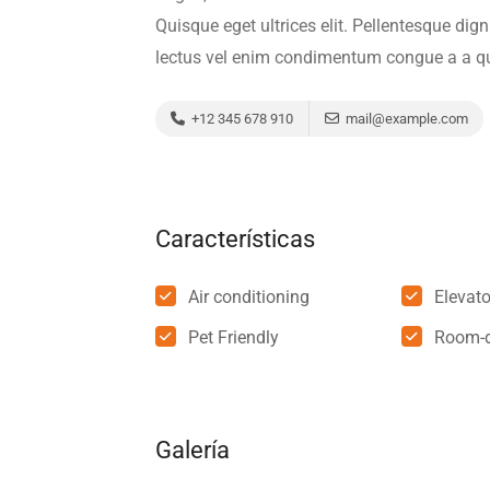
Quisque eget ultrices elit. Pellentesque di
lectus vel enim condimentum congue a a qu
+12 345 678 910
mail@example.com
Características
Air conditioning
Elevato
Pet Friendly
Room-d
Galería