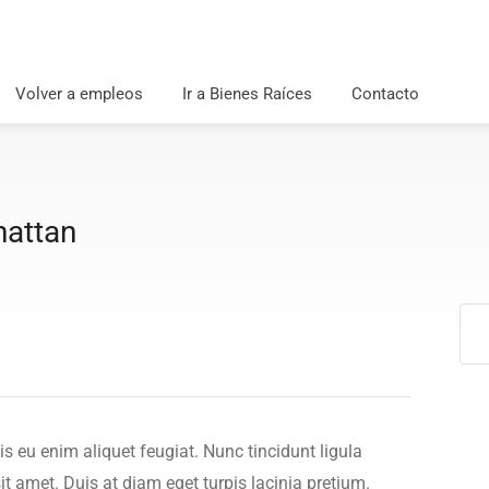
Volver a empleos
Ir a Bienes Raíces
Contacto
hattan
is eu enim aliquet feugiat. Nunc tincidunt ligula
t amet. Duis at diam eget turpis lacinia pretium.