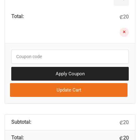
cantidad
20
₡
20
₡
20
₡